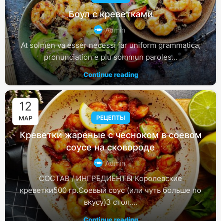
Боул с креветками
Admin
At solmen va esser necessi far uniform grammatica,
pronunciation e plu sommun paroles…
Continue reading
12
РЕЦЕПТЫ
МАР
Креветки жареные с чесноком в соевом
соусе на сковороде
Admin
СОСТАВ / ИНГРЕДИЕНТЫ Королевские
креветки500 гр.Соевый соус (или чуть больше по
вкусу)3 стол....
Continue reading