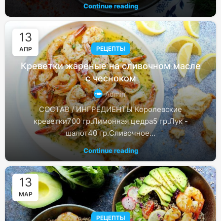
Continue reading
13
РЕЦЕПТЫ
АПР
Креветки жареные на сливочном масле
с чесноком
Admin
СОСТАВ / ИНГРЕДИЕНТЫ Королевские
креветки700 гр.Лимонная цедра5 гр.Лук -
шалот40 гр.Сливочное...
Continue reading
13
МАР
РЕЦЕПТЫ