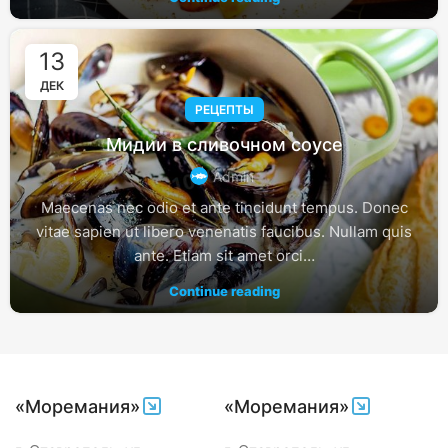
13
ДЕК
РЕЦЕПТЫ
Мидии в сливочном соусе
Admin
Maecenas nec odio et ante tincidunt tempus. Donec
vitae sapien ut libero venenatis faucibus. Nullam quis
ante. Etiam sit amet orci…
Continue reading
«Моремания»
«Моремания»