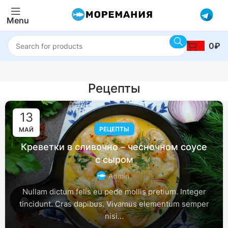
Menu
0
₽
Рецепты
13
РЕЦЕПТЫ
МАЙ
Креветки в сливочно – чесночном соусе
с сыром
Admin
Nullam dictum felis eu pede mollis pretium. Integer
tincidunt. Cras dapibus. Vivamus elementum semper
nisi…