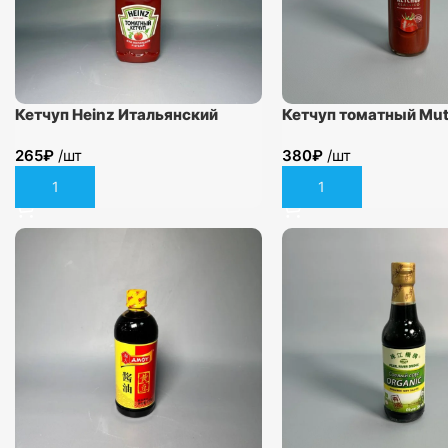
Кетчуп Heinz Итальянский
Кетчуп томатный Mutt
800гр
265
₽
/шт
380
₽
/шт
В корзину
В корзину