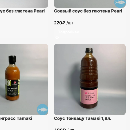
ус без глютена Pearl
Соевый соус без глютена Pearl
dge слабосоленый
River Bridge слабосоленый
220
₽
/шт
300мл.
Подробнее
нграсс Tamaki
Соус Тонкацу Тамакi 1,8л.