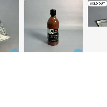
SOLD OUT
Соус Брусничный Tamaki
Соус Горч
470мл.
285
₽
/шт
350
₽
/шт
В корзину
Подробне
SOLD OUT