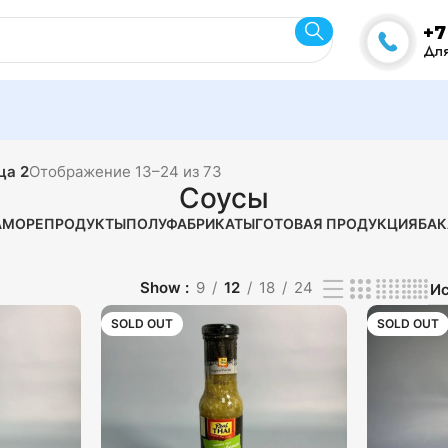
+7
Для
ца 3
Отображение 25–36 из 73
Соусы
А
МОРЕПРОДУКТЫ
ПОЛУФАБРИКАТЫ
ГОТОВАЯ ПРОДУКЦИЯ
БАК
Show
9
12
18
24
SOLD OUT
SOLD OUT