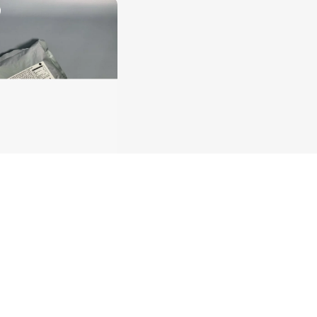
ичный 1кг
Соус Горчичный Tamaki 470мл
240
₽
/шт
е
В корзину