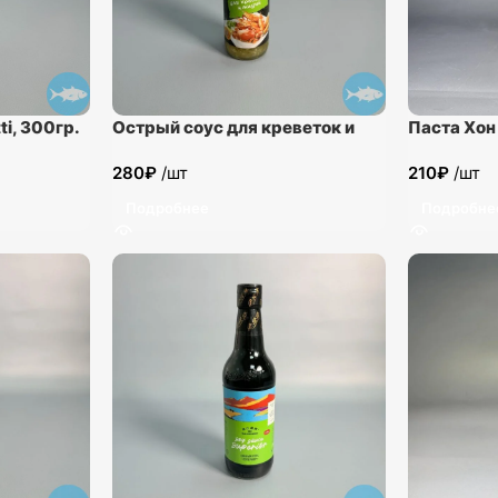
i, 300гр.
Острый соус для креветок и
Паста Хон
мидий “REAL THAI” 315гр.
280
₽
/шт
210
₽
/шт
Подробнее
Подробне