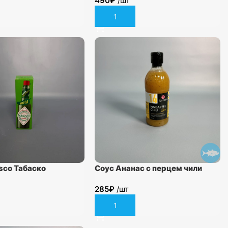
490
₽
/шт
В корзину
sco Табаско
Соус Ананас с перцем чили
й перечный зелёный
Tamaki 470мл.
285
₽
/шт
 60 мл ст/бу
В корзину