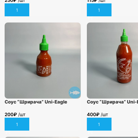
250
₽
/шт
115
₽
/шт
В корзину
В корзину
Соус “Шрирача” Uni-Eagle
Соус “Шрирача” Uni-
230гр.
815гр.
200
₽
/шт
400
₽
/шт
В корзину
В корзину