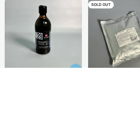
SOLD OUT
Соус Бальзамический Tamaki
Соус Барбекю 1кг
470мл.
220
₽
/шт
620
₽
/шт
В корзину
Подробнее
SOLD OUT