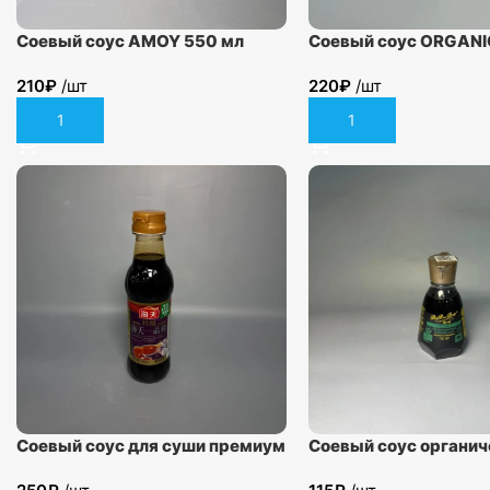
Соевый соус AMOY 550 мл
Соевый соус ORGANIC
river bridge”, 300 мл.
210
₽
/шт
220
₽
/шт
В корзину
В корзину
Соевый соус для суши премиум
Соевый соус органич
Haday 500мл
Pearl River Bridge 15