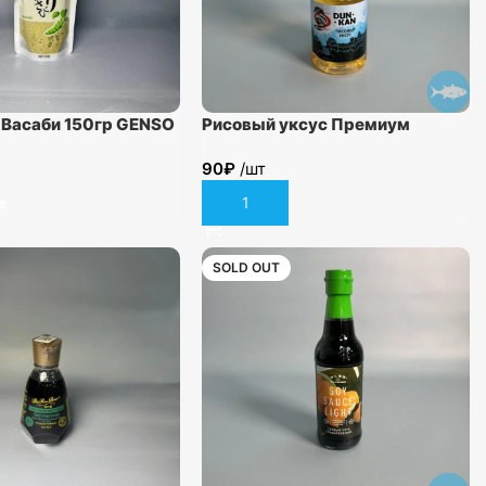
 Васаби 150гр GENSO
Рисовый уксус Премиум
“DUNKAN”, 1л.
90
₽
/шт
е
В корзину
SOLD OUT