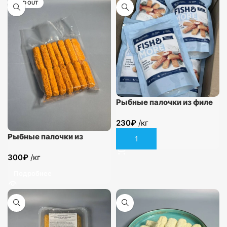
SOLD OUT
Рыбные палочки из филе
минтая в кляре 330гр
230
₽
/кг
Рыбные палочки из
В корзину
фарша минтая в
300
₽
/кг
панировке
Подробнее