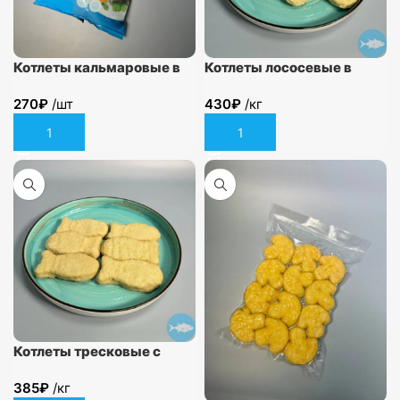
Котлеты кальмаровые в
Котлеты лососевые в
панировке 600гр
панировке
270
₽
/шт
430
₽
/кг
В корзину
В корзину
Котлеты тресковые с
сыром (рыбки) в
385
₽
/кг
панировке