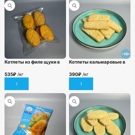
Котлеты из филе щуки в
Котлеты кальмаровые в
кляре
панировке
535
₽
/кг
390
₽
/кг
В корзину
В корзину