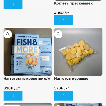
Котлеты тресковые с
В корзину
сыром и грибами в
405
₽
/кг
панировке
В корзину
Наггетсы из креветки с/м
Наггетсы куриные
250гр
замороженные
330
₽
/шт
570
₽
/кг
В корзину
В корзину