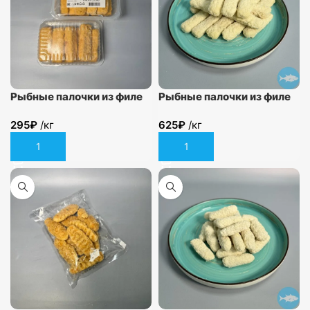
Рыбные палочки из филе
Рыбные палочки из филе
минтая в кляре 440гр
минтая в панировке
295
₽
/кг
625
₽
/кг
В корзину
В корзину