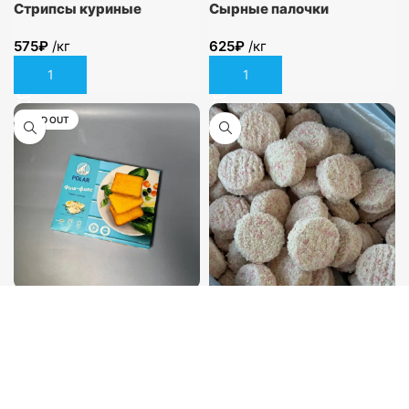
Стрипсы куриные
Сырные палочки
замороженные
Моцарелла в панировке
575
₽
/кг
625
₽
/кг
В корзину
В корзину
SOLD OUT
Фиш-филе минтая в
панировке 400гр
240
₽
/шт
Фишкейк с сыром и
Подробнее
капустой брокколи
455
₽
/кг