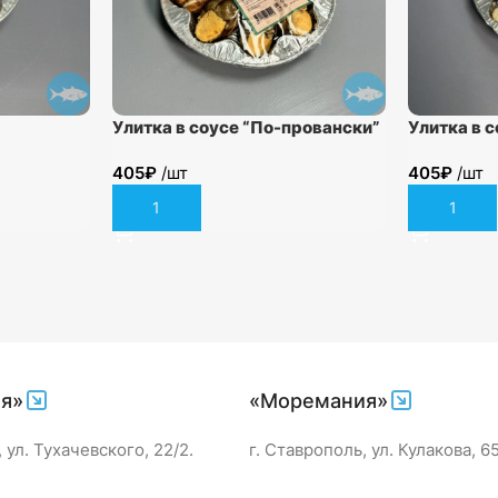
Улитка в соусе “По-провански”
Улитка в 
160гр
160гр
405
₽
/шт
405
₽
/шт
В корзину
В корзину
я»
«Моремания»
 ул. Тухачевского, 22/2.
г. Ставрополь, ул. Кулакова, 6