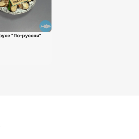
соусе “По-русски”
5