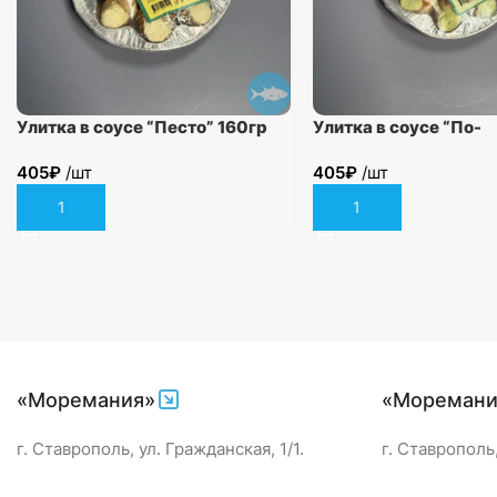
Улитка в соусе “Песто” 160гр
Улитка в соусе “По-
бургундски” 160гр
405
₽
/шт
405
₽
/шт
В корзину
В корзину
«Моремания»
«Моремани
г. Ставрополь, ул. Гражданская, 1/1.
г. Ставрополь,