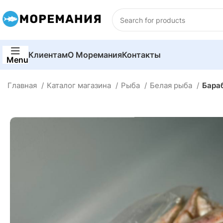
Клиентам
О Моремания
Контакты
Menu
Главная
Каталог магазина
Рыба
Белая рыба
Бара