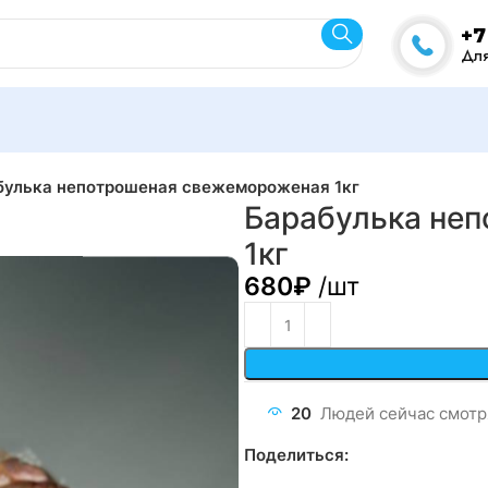
+7
Для
булька непотрошеная свежемороженая 1кг
Барабулька не
1кг
680
₽
/шт
20
Людей сейчас смотря
Поделиться: