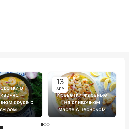
13
еветки в
АПР
ивочно –
Креветки жареные
чном соусе с
на сливочном
сыром
масле с чесноком