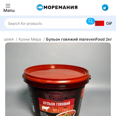
Menu
0
₽
Бакалея
Кухни Мира
Бульон говяжий marevenFood 2кг