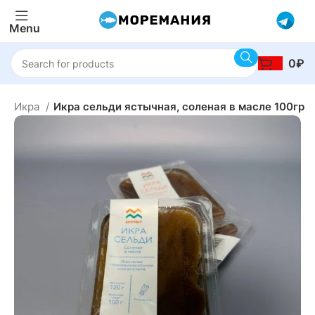
Menu
0
₽
ы
Икра
Икра сельди ястычная, соленая в масле 100гр