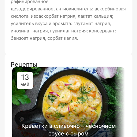
рафинированное
дезодорированное,
антиокислитель: аскорбиновая
кислота, изоаскорбат натрия, лактат кальция;
усилитель вкуса и аромата: глутамат натрия,
инозинат натрия, гуанилат натрия; консервант:
бензоат натрия, сорбат калия.
Рецепты
13
МАЙ
Креветки в сливочно – чесночном
соусе с сыром