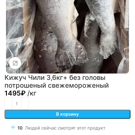
Click to enlarge
Кижуч Чили 3,6кг+ без головы
потрошеный свежемороженый
1495
₽
/кг
В корзину
10
Людей сейчас смотрят этот продукт